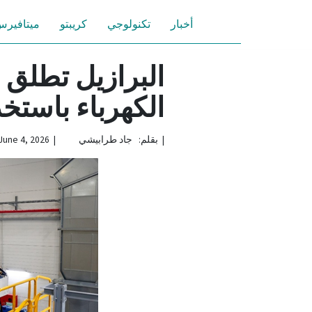
أخبار
تكنولوجي
كريبتو
ميتافير
البرازيل تطلق 
الكهرباء باستخد
|
بقلم: جاد طرابيشي | June 4, 2026