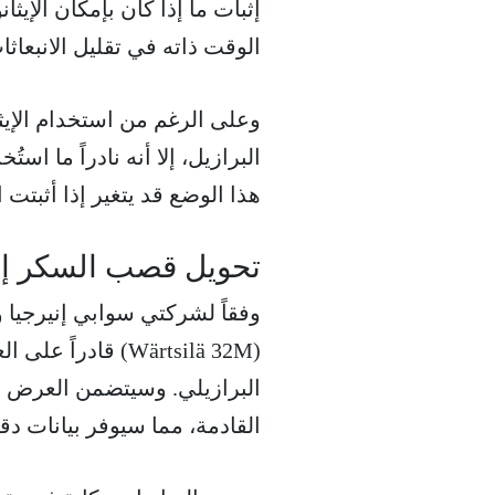
إثبات ما إذا كان بإمكان الإيثا
الوقت ذاته في تقليل الانبعاث
وعلى الرغم من استخدام الإيث
البرازيل، إلا أنه نادراً ما اس
هذا الوضع قد يتغير إذا أثبتت ا
تحويل قصب السكر إل
وفقاً لشركتي سوابي إنيرجيا و
(Wärtsilä 32M) ق
البرازيلي. وسيتضمن العرض ا
القادمة، مما سيوفر بيانات دقي