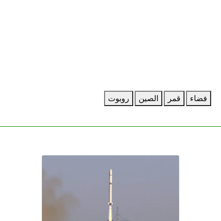
فضاء
قمر
الصين
روبوت