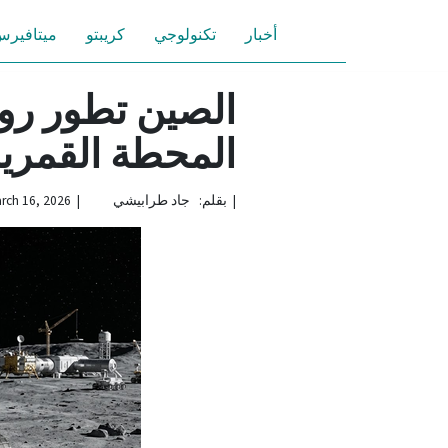
أخبار
تكنولوجي
كريبتو
ميتافير
الصين تطور رو
المحطة القمري
|
بقلم: جاد طرابيشي | March 16, 2026