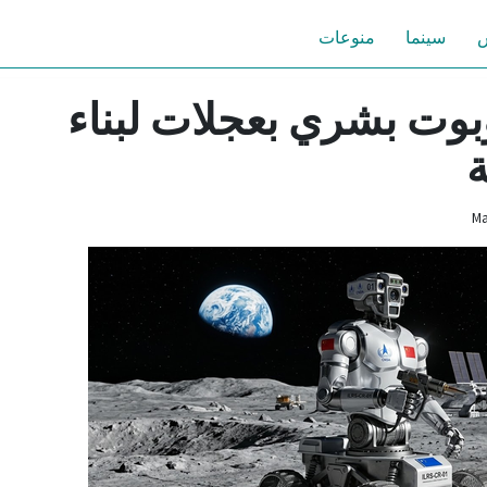
س
سينما
منوعات
بوت بشري بعجلات لبناء
ة