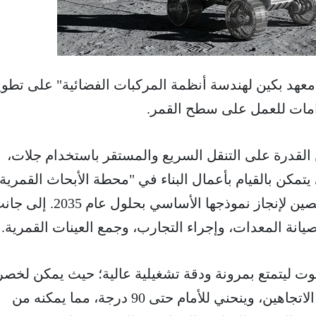
هد بكين لهندسة أنظمة المركبات الفضائية" على تطوي
مات للعمل على سطح القمر.
ن القدرة على التنقل السريع والمستقر باستخدام جلات،
 يتمكن بالقيام بأعمال البناء في "محطة الأبحاث القمرية
الدولية" (ILRS) التي تهدف الصين لإنجاز نموذجها الأساسي بحلول عام 2035
صيانة المعدات، وإجراء التجارب، وجمع العينات القمرية.
بوت ليتمتع بمرونة ودقة تشغيلية عالية؛ حيث يمكن لخصر
يدور بزاوية 180 درجة في كلا الاتجاهين، وينحني للأمام حتى 90 درجة، مما يمكنه من