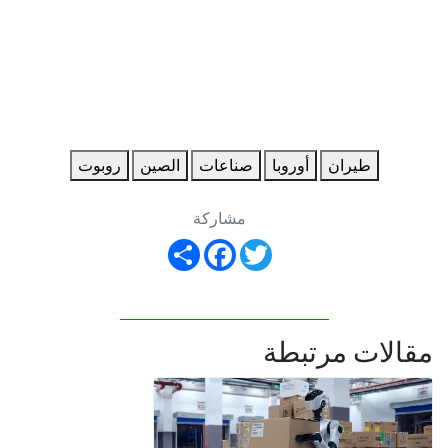
طيران
أوروبا
صناعات
الصين
روبوت
مشاركة
Share
Facebook
Twitter
مقالات مرتبطة