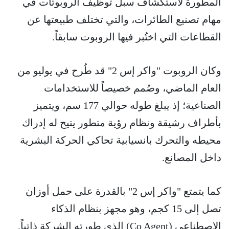
المطورة لاستكشاف سبل توظيف الروبوتات في
مهام تصنيع الطائرات، والتي تختلف طبيعتها عن
القطاعات التي اختُبر فيها الروبوت سابقاً.
وكان الروبوت "واكر إس 2" قد طُرح في يوليو من
العام الماضي، وصُمم خصيصاً للاستخدامات
الصناعية؛ إذ يبلغ طوله حوالي 177 سم، ويتميز
بأطراف رشيقة ونظام رؤية متطور يتيح له إدراك
محيطه والتحرك بانسيابية تحاكي الحركة البشرية
داخل المصانع.
كما يتمتع "واكر إس 2" بالقدرة على حمل أوزان
تصل إلى 15 كجم، وهو مجهز بنظام الذكاء
الاصطناعي (Co Agent) الذي طورته الشركة ذاتياً.