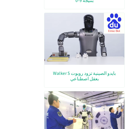
بنتيجة 9-0
بايدو الصينية تزود روبوت Walker S
بعقل اصطناعي