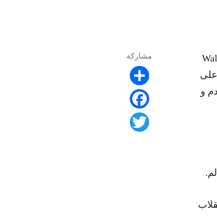
مشاركة
KAIST) بدلة WalkON Suit
على
Share
م و
Facebook
Twitter
م.
قلاب