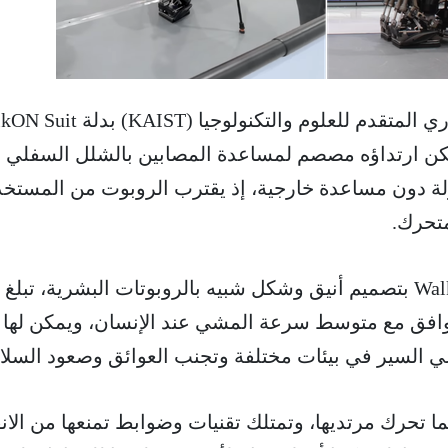
أطلق باحثون في المعهد الكوري المتقدم للعلوم والتكنولوجيا (
مكن ارتداؤه مصصم لمساعدة المصابين بالشلل السفلي 
ة دون مساعدة خارجية، إذ يقترب الروبوت من المستخد
متحرك.
تتميز البدلة الروبوتية WalkON F1 بتصميم أنيق وشكل شبيه بالروبوتات البشرية، تبلغ
وهذا يتوافق مع متوسط ​​سرعة المشي عند الإنسان، ويمكن لها
ي السير في بيئات مختلفة وتجنب العوائق وصعود السلال
ما تحرك مرتديها، وتمتلك تقنيات وضوابط تمنعها من الان