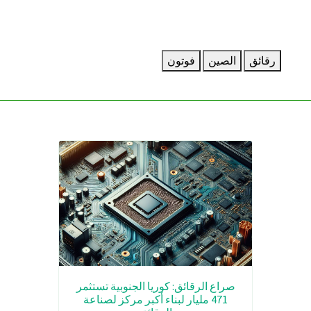
رقائق
الصين
فوتون
صراع الرقائق: كوريا الجنوبية تستثمر
471 مليار لبناء أكبر مركز لصناعة