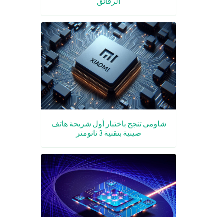
الرقائق
شاومي تنجح باختبار أول شريحة هاتف
صينية بتقنية 3 نانومتر