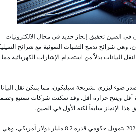
و مقره ووهان في الصين تحقيق إنجاز جديد في مجال الالكترونيات
ون، وهي شرائح تدمج التقنيات الضوئية مع شرائح السيلي
لنقل البيانات بدلاً من استخدام الإشارات الكهربائية مما
در ضوء ليزري بشريحة سيليكون، مما يمكن نقل البيانا
 أقل وينتج حرارة أقل. وقد تمكنت شركات تصنيع وتصمي
هذا الإنجاز سابقاً لكنه اﻷول في الصين.
تأسست شركة JFS في عام 2021 بتمويل حكومي قدره 8.2 مليار دولار أمري