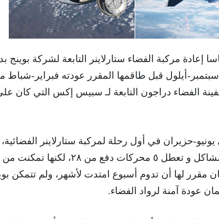
سا إعادة مركبة الفضاء ستارلاينر التابعة لشركة بوينج ب
سبتمبر-أيلول قبل طاقمها المقرر عودته فبراير-شباط م
فينة الفضاء دراجون التابعة لـ سبيس إكس التي كان عل
نيو-حزيران في أول رحلة لمركبة ستارلاينر الفضائية،
واجهت المركبة العديد من المشاكل و تعطل ٥ محركات دفع من ٢٨، لكنها تمكنت من
ن مقرر لها أن تدوم أسبوع امتدت لأشهر، ولم تتمكن بوي
ن عودة آمنة لرواد الفضاء.