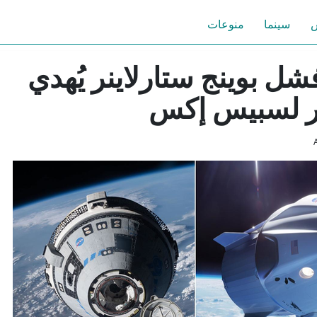
س
سينما
منوعات
شل بوينج ستارلاينر يُهدي
ظر لسبيس إكس