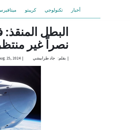
أخبار
تكنولوجي
كريبتو
ميتافير
البطل المنقذ: ف
نصراً غير منت
|
بقلم: جاد طرابيشي | Aug. 25, 2024