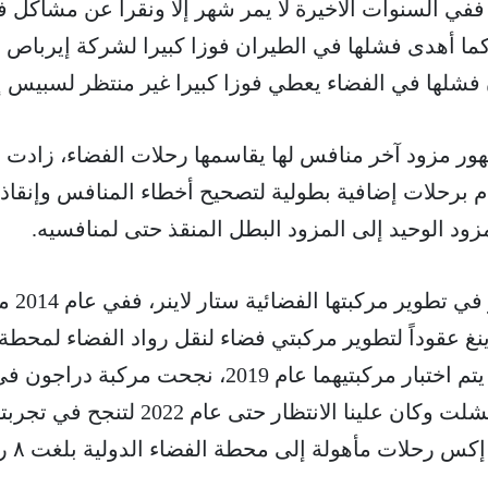
 ففي السنوات الأخيرة لا يمر شهر إلا ونقرأ عن مشاكل 
وكما أهدى فشلها في الطيران فوزا كبيرا لشركة إيرباص
ن فشلها في الفضاء يعطي فوزا كبيرا غير منتظر لسبيس
ور مزود آخر منافس لها يقاسمها رحلات الفضاء، زادت
ام برحلات إضافية بطولية لتصحيح أخطاء المنافس وإنقاذ
ود الوحيد إلى المزود البطل المنقذ حتى لمنافسيه.
واجهت بوينج تأخير زمني
 عقوداً لتطوير مركبتي فضاء لنقل رواد الفضاء لمحطة
الفضاء الدولية وكان مقرر أن يتم اختبار مركبتيهما عام 2019، نجحت مركبة دراجون
الاختبار أما مركبة بوينج فقد فشلت وكان علينا الانتظار حتى عام 2022 لتنجح ف
ومنذ عام ٢٠٢٠ تج