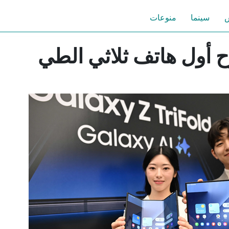
س
سينما
منوعات
أول هاتف ثلاثي الطي