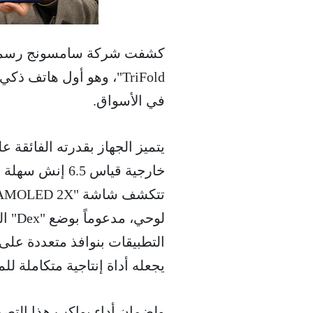
TriFold"، وهو أول هاتف
في الأسواق.
يتميز الجهاز بقدرته الفائقة
خارجية قياس .5
لوحي
التطبيقات بنوافذ متعددة على
يجعله أداة إنتاجية متكاملة لل
ولضمان أداء يواكب هذا التصم