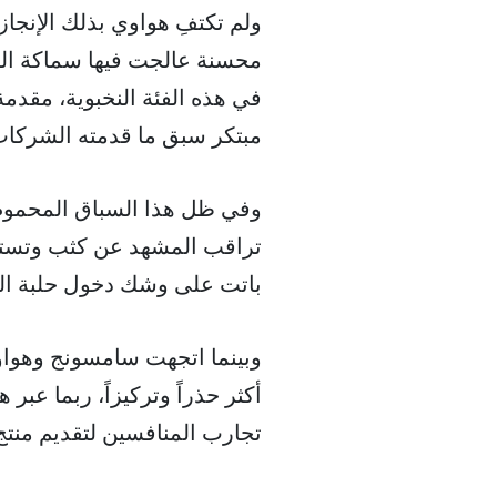
ولم تكتفِ هواوي بذلك الإنجا
محسنة عالجت فيها سماكة ال
في هذه الفئة النخبوية، مقد
مبتكر سبق ما قدمته الشركات
وفي ظل هذا السباق المحموم ب
تراقب المشهد عن كثب وتستعد ل
باتت على وشك دخول حلبة الهو
وبينما اتجهت سامسونج وهواوي 
أكثر حذراً وتركيزاً، ربما عب
تجارب المنافسين لتقديم منتج