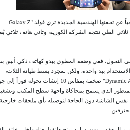
كشفت شركة سامسونج رسمياً عن تحفتها الهندسية الجديدة تري فولد "Galaxy Z
 ذكي ثلاثي الطي تنتجه الشركة الكورية، وثاني هاتف ثلاثي يُ
 على التحول، ففي وضعه المطوي يبدو كهاتف ذكي أنيق ب
6 إنش سهلة الاستخدام بيد واحدة، ولكن بمجرد بسط طياته الثلاث،
تتكشف شاشة "Dynamic AMOLED 2X" ضخمة بمقاس 10 إنشات تحوله فوراً إل
، مدعوماً بوضع "Dex" المتطور الذي يسمح بمحاكاة واجهة سطح المكتب وتشغي
 نفس الشاشة دون الحاجة لتوصيله بأي ملحقات خارجية،
محترفين.
يم المعقد، زودت سامسونج هاتفها بعتاد داخلي فائق الق