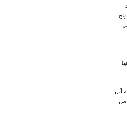
ت
ونج
ل
ها
ة آبل
 من