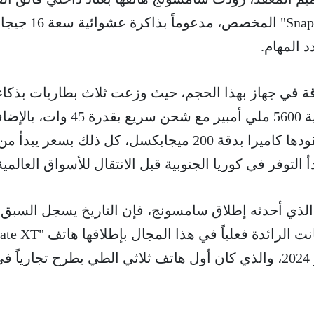
يترأسه معالج "Snapdragon 8 Elite" المخصص، م
 المهام.
ة في جهاز بهذا الحجم، حيث وزعت ثلاث بطاريات بذكاء
داخل الهيكل لتبلغ السعة الكلية 5600 ملي أمبير مع شحن سريع بقدرة 45 وا
إلى منظومة تصوير متقدمة تقودها كاميرا بدقة 200 ميجابكسل، كل ذلك بسعر يبدأ م
 الذي أحدثه إطلاق سامسونج، فإن التاريخ يسجل السبق
لشركة هواوي الصينية التي كانت الرائدة فعلياً في هذا المجال بإط
Ultimate Design" في سبتمبر 2024، والذي كان أول هاتف ثلاثي الطي يطرح تجارياً ف