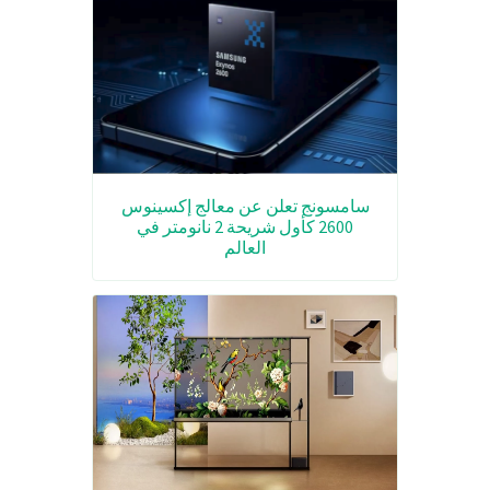
سامسونج تعلن عن معالج إكسينوس
2600 كأول شريحة 2 نانومتر في
العالم