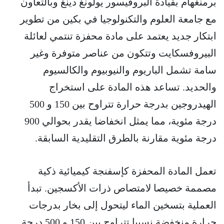
برمنغهام بقيادة البروفيسور يولونغ دينغ وبالتعاون
مع جامعة العلوم والتكنولوجيا في بكين من تطوير
ابتكار جديد يعتمد على مادة محفزة تنتمي لعائلة
البيروفسكايت وتتكون من عناصر متوفرة وغير
سامة تشمل الباريوم والنيوبيوم والكالسيوم
والحديد. تساعد هذه المادة على استخراج
الهيدروجين بدرجة حرارة تتراوح بين 150 و 500
درجة مئوية، مما يمثل انخفاضا يقدر بحوالي 900
درجة مئوية مقارنة بالطرق التقليدية السابقة.
تعمل المادة المحفزة كإسفنجة كيميائية ذكية
مصممة خصيصا لامتصاص ذرات الأكسجين. تبدأ
العملية بتسخين الماء ليتحول إلى بخار بدرجات
حرارة منخفضة نسبيا تتراوح بين 150 و 500 درجة