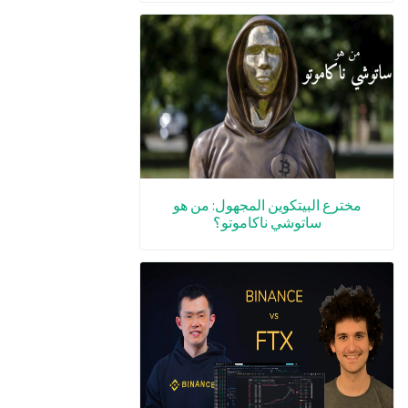
مخترع البيتكوين المجهول: من هو
ساتوشي ناكاموتو؟